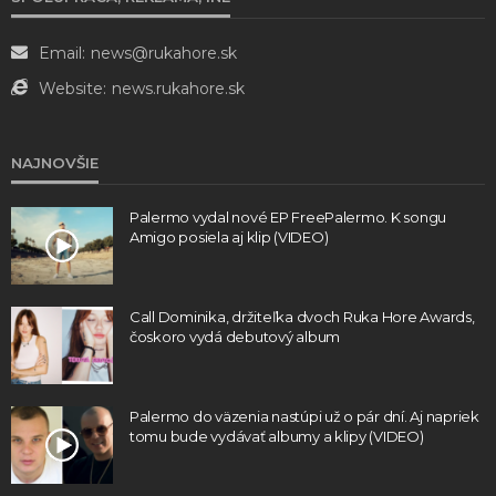
Email:
news@rukahore.sk
Website:
news.rukahore.sk
NAJNOVŠIE
Palermo vydal nové EP FreePalermo. K songu
Amigo posiela aj klip (VIDEO)
Call Dominika, držiteľka dvoch Ruka Hore Awards,
čoskoro vydá debutový album
Palermo do väzenia nastúpi už o pár dní. Aj napriek
tomu bude vydávať albumy a klipy (VIDEO)