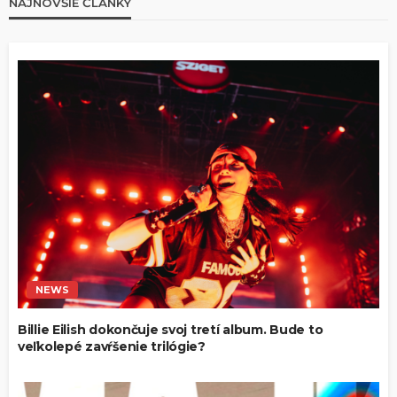
NAJNOVŠIE ČLÁNKY
NEWS
Billie Eilish dokončuje svoj tretí album. Bude to
veľkolepé zavŕšenie trilógie?