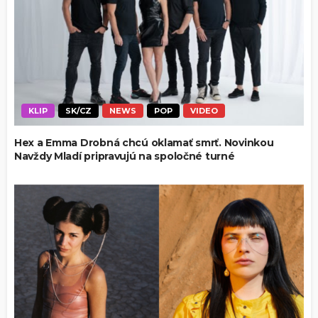
KLIP
SK/CZ
NEWS
POP
VIDEO
Hex a Emma Drobná chcú oklamať smrť. Novinkou
Navždy Mladí pripravujú na spoločné turné