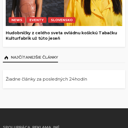
NEWS
EVENTY
SLOVENSKO
Hudobníčky z celého sveta ovládnu košickú Tabačku
Kulturfabrik už túto jeseň
NAJČÍTANEJŠIE ČLÁNKY
Žiadne články za posledných 24hodín
SPOLUPRÁCA, REKLAMA, INÉ