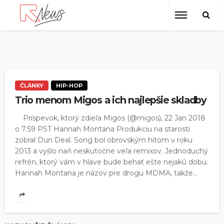
ČLÁNKY
HIP-HOP
Trio menom Migos a ich najlepšie skladby
Príspevok, ktorý zdieľa Migos (@migos), 22 Jan 2018
o 7:59 PST Hannah Montana Produkciu na starosti
zobral Dun Deal. Song bol obrovským hitom v roku
2013 a vyšlo naň neskutočne veľa remixov. Jednoduchý
refrén, ktorý vám v hlave bude behať ešte nejakú dobu.
Hannah Montana je názov pre drogu MDMA, takže...