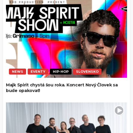
NEWS
EVENTY
HIP-HOP
SLOVENSKO
Majk Spirit chystá šou roka. Koncert Nový Človek sa
bude opakovať!