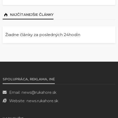
NAJČÍTANEJŠIE ČLÁNKY
Žiadne články za posledných 24hodín
SPOLUPRÁCA, REKLAMA, INÉ
Email:
news@rukahore.sk
Website:
news.rukahore.sk