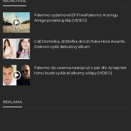
NAJNOVŠIE
Palermo vydal nové EP FreePalermo. K songu
Amigo posiela aj klip (VIDEO)
Call Dominika, držiteľka dvoch Ruka Hore Awards,
čoskoro vydá debutový album
Palermo do väzenia nastúpi už o pár dní. Aj napriek
tomu bude vydávať albumy a klipy (VIDEO)
REKLAMA