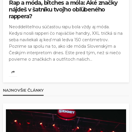
Rap a móda, bitches a móla: Aké značky
nájdeš v šatníku tvojho obľúbeného
rappera?
Neoddeliteľnou súčasťou rapu bola vždy aj móda.
Kedysi nosili rapperi čo najväčšie handry, XXL tričká si na
seba navliekali aj keď mali ledva 150 centimetrov.
Pozrime sa spolu na to, ako ide móda Slovenským a
Českým interpretom dnes. Ešte pred tým, než si niečo
povieme o značkách a outfitoch našich...
NAJNOVŠIE ČLÁNKY