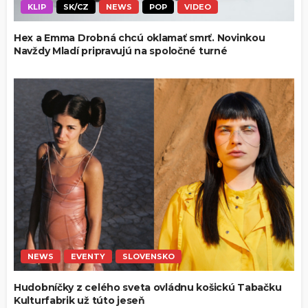
KLIP
SK/CZ
NEWS
POP
VIDEO
Hex a Emma Drobná chcú oklamať smrť. Novinkou
Navždy Mladí pripravujú na spoločné turné
NEWS
EVENTY
SLOVENSKO
Hudobníčky z celého sveta ovládnu košickú Tabačku
Kulturfabrik už túto jeseň