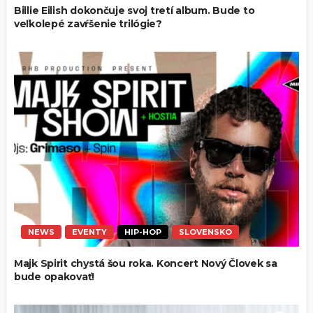
Billie Eilish dokončuje svoj tretí album. Bude to
veľkolepé zavŕšenie trilógie?
NEWS
EVENTY
HIP-HOP
SLOVENSKO
Majk Spirit chystá šou roka. Koncert Nový Človek sa
bude opakovať!