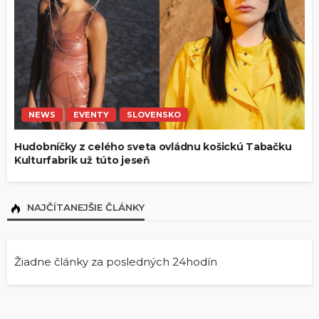
NEWS
EVENTY
SLOVENSKO
Hudobníčky z celého sveta ovládnu košickú Tabačku
Kulturfabrik už túto jeseň
NAJČÍTANEJŠIE ČLÁNKY
Žiadne články za posledných 24hodín