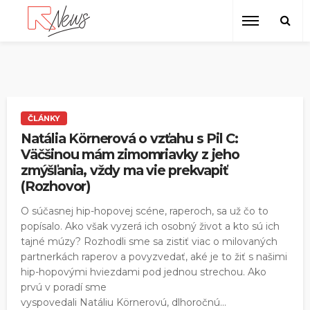
ČLÁNKY
Natália Körnerová o vzťahu s Pil C:
Väčšinou mám zimomriavky z jeho
zmýšľania, vždy ma vie prekvapiť
(Rozhovor)
O súčasnej hip-hopovej scéne, raperoch, sa už čo to
popísalo. Ako však vyzerá ich osobný život a kto sú ich
tajné múzy? Rozhodli sme sa zistiť viac o milovaných
partnerkách raperov a povyzvedať, aké je to žiť s našimi
hip-hopovými hviezdami pod jednou strechou. Ako
prvú v poradí sme
vyspovedali Natáliu Körnerovú, dlhoročnú...