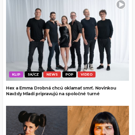
KLIP
SK/CZ
NEWS
POP
VIDEO
Hex a Emma Drobná chcú oklamať smrť. Novinkou
Navždy Mladí pripravujú na spoločné turné