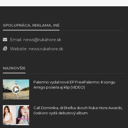
SPOLUPRÁCA, REKLAMA, INÉ
Email:
news@rukahore.sk
Website:
news.rukahore.sk
NAJNOVŠIE
Palermo vydal nové EP FreePalermo. K songu
Amigo posiela aj klip (VIDEO)
Call Dominika, držiteľka dvoch Ruka Hore Awards,
čoskoro vydá debutový album