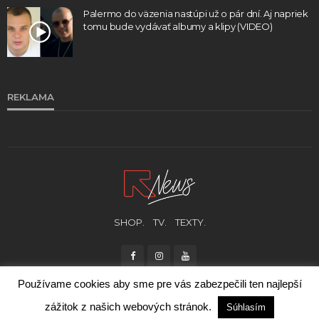
Palermo do väzenia nastúpi už o pár dní. Aj napriek
tomu bude vydávať albumy a klipy (VIDEO)
REKLAMA
SHOP.
TV.
TEXTY.
Používame cookies aby sme pre vás zabezpečili ten najlepší
zážitok z našich webových stránok.
Súhlasím
© RUKA HORE 2021