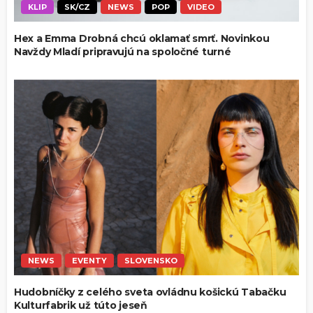
KLIP
SK/CZ
NEWS
POP
VIDEO
Hex a Emma Drobná chcú oklamať smrť. Novinkou
Navždy Mladí pripravujú na spoločné turné
NEWS
EVENTY
SLOVENSKO
Hudobníčky z celého sveta ovládnu košickú Tabačku
Kulturfabrik už túto jeseň