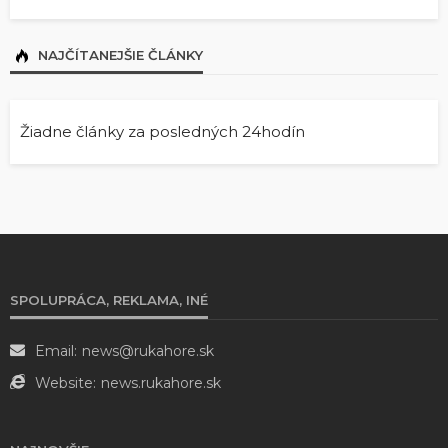
NAJČÍTANEJŠIE ČLÁNKY
Žiadne články za posledných 24hodín
SPOLUPRÁCA, REKLAMA, INÉ
Email:
news@rukahore.sk
Website:
news.rukahore.sk