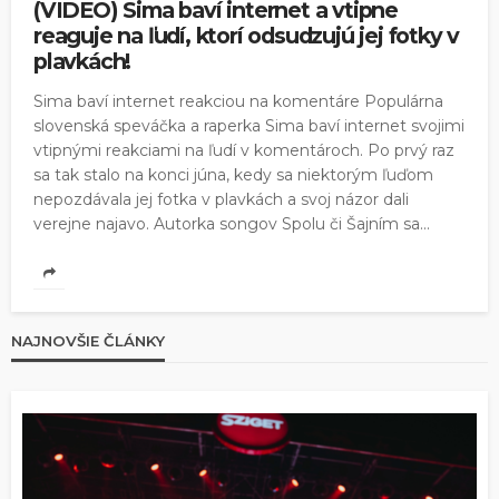
(VIDEO) Sima baví internet a vtipne
reaguje na ľudí, ktorí odsudzujú jej fotky v
plavkách!
Sima baví internet reakciou na komentáre Populárna
slovenská speváčka a raperka Sima baví internet svojimi
vtipnými reakciami na ľudí v komentároch. Po prvý raz
sa tak stalo na konci júna, kedy sa niektorým ľuďom
nepozdávala jej fotka v plavkách a svoj názor dali
verejne najavo. Autorka songov Spolu či Šajním sa...
NAJNOVŠIE ČLÁNKY