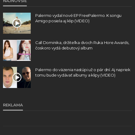
NAJNOVŠIE
Palermo vydal nové EP FreePalermo. K songu
Amigo posiela aj klip (VIDEO)
Call Dominika, držiteľka dvoch Ruka Hore Awards,
čoskoro vydá debutový album
Palermo do väzenia nastúpi už o pár dní. Aj napriek
tomu bude vydávať albumy a klipy (VIDEO)
REKLAMA