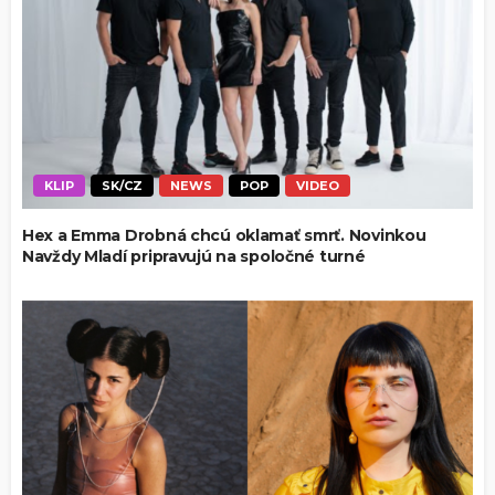
KLIP
SK/CZ
NEWS
POP
VIDEO
Hex a Emma Drobná chcú oklamať smrť. Novinkou
Navždy Mladí pripravujú na spoločné turné