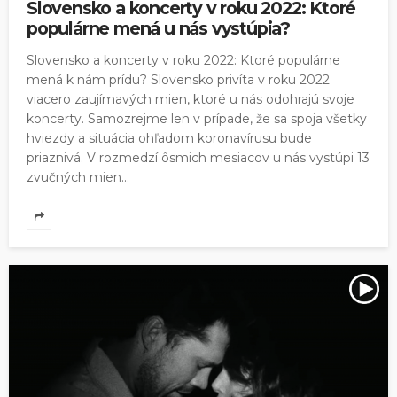
Slovensko a koncerty v roku 2022: Ktoré
populárne mená u nás vystúpia?
Slovensko a koncerty v roku 2022: Ktoré populárne
mená k nám prídu? Slovensko privíta v roku 2022
viacero zaujímavých mien, ktoré u nás odohrajú svoje
koncerty. Samozrejme len v prípade, že sa spoja všetky
hviezdy a situácia ohľadom koronavírusu bude
priaznivá. V rozmedzí ôsmich mesiacov u nás vystúpi 13
zvučných mien...