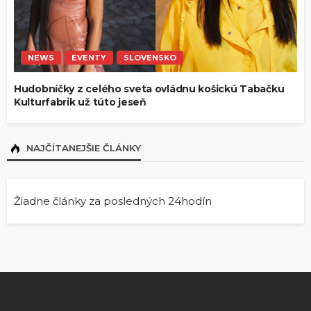
NEWS
EVENTY
SLOVENSKO
Hudobníčky z celého sveta ovládnu košickú Tabačku
Kulturfabrik už túto jeseň
NAJČÍTANEJŠIE ČLÁNKY
Žiadne články za posledných 24hodín