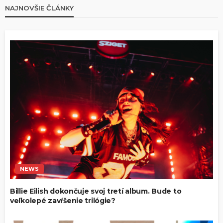
NAJNOVŠIE ČLÁNKY
NEWS
Billie Eilish dokončuje svoj tretí album. Bude to
veľkolepé zavŕšenie trilógie?