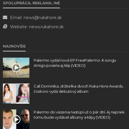
SPOLUPRÁCA, REKLAMA, INÉ
Email:
news@rukahore.sk
Website:
news.rukahore.sk
NAJNOVŠIE
Palermo vydal nové EP FreePalermo. K songu
Amigo posiela aj klip (VIDEO)
Call Dominika, držiteľka dvoch Ruka Hore Awards,
čoskoro vydá debutový album
Palermo do väzenia nastúpi už o pár dní. Aj napriek
tomu bude vydávať albumy a klipy (VIDEO)