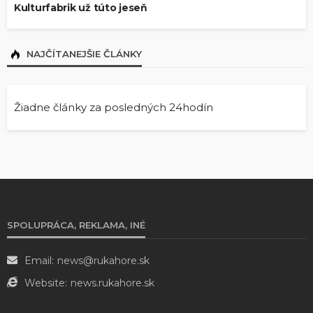
Kulturfabrik už túto jeseň
NAJČÍTANEJŠIE ČLÁNKY
Žiadne články za posledných 24hodín
SPOLUPRÁCA, REKLAMA, INÉ
Email:
news@rukahore.sk
Website:
news.rukahore.sk