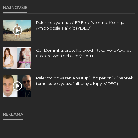
NAJNOVŠIE
Palermo vydal nové EP FreePalermo. K songu
Amigo posiela aj klip (VIDEO)
Call Dominika, držiteľka dvoch Ruka Hore Awards,
čoskoro vydá debutový album
Palermo do väzenia nastúpi už o pár dní. Aj napriek
tomu bude vydávať albumy a klipy (VIDEO)
REKLAMA