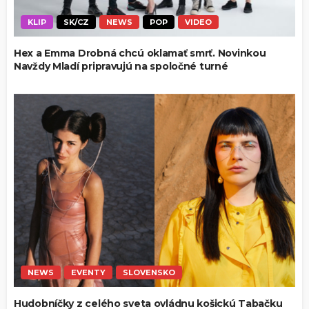
KLIP
SK/CZ
NEWS
POP
VIDEO
Hex a Emma Drobná chcú oklamať smrť. Novinkou
Navždy Mladí pripravujú na spoločné turné
NEWS
EVENTY
SLOVENSKO
Hudobníčky z celého sveta ovládnu košickú Tabačku