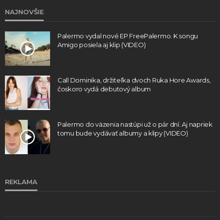
NAJNOVŠIE
Palermo vydal nové EP FreePalermo. K songu
Amigo posiela aj klip (VIDEO)
Call Dominika, držiteľka dvoch Ruka Hore Awards,
čoskoro vydá debutový album
Palermo do väzenia nastúpi už o pár dní. Aj napriek
tomu bude vydávať albumy a klipy (VIDEO)
REKLAMA