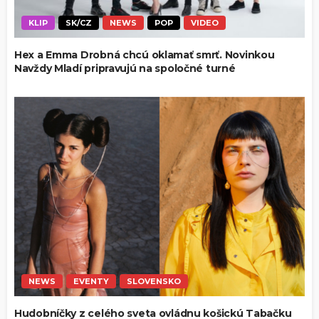
KLIP
SK/CZ
NEWS
POP
VIDEO
Hex a Emma Drobná chcú oklamať smrť. Novinkou
Navždy Mladí pripravujú na spoločné turné
NEWS
EVENTY
SLOVENSKO
Hudobníčky z celého sveta ovládnu košickú Tabačku