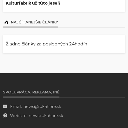
Kulturfabrik už túto jeseň
NAJČÍTANEJŠIE ČLÁNKY
Žiadne články za posledných 24hodín
SPOLUPRÁCA, REKLAMA, INÉ
Email:
news@rukahore.sk
Website:
news.rukahore.sk