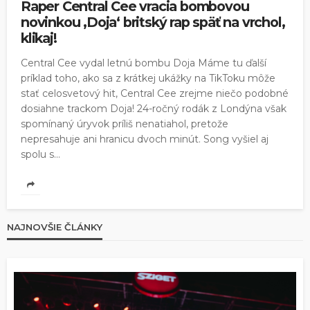
Raper Central Cee vracia bombovou
novinkou ‚Doja‘ britský rap späť na vrchol,
klikaj!
Central Cee vydal letnú bombu Doja Máme tu ďalší
príklad toho, ako sa z krátkej ukážky na TikToku môže
stať celosvetový hit, Central Cee zrejme niečo podobné
dosiahne trackom Doja! 24-ročný rodák z Londýna však
spomínaný úryvok príliš nenatiahol, pretože
nepresahuje ani hranicu dvoch minút. Song vyšiel aj
spolu s...
NAJNOVŠIE ČLÁNKY