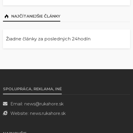
NAJČÍTANEJŠIE ČLÁNKY
Žiadne články za posledných 24hodín
SPOLUPRÁCA, REKLAMA, INÉ
Email:
news@rukahore.sk
Website:
news.rukahore.sk