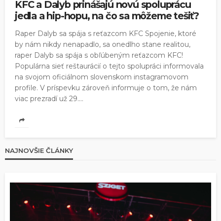
KFC a Dalyb prinášajú novú spoluprácu
jedla a hip-hopu, na čo sa môžeme tešiť?
Raper Dalyb sa spája s reťazcom KFC Spojenie, ktoré
by nám nikdy nenapadlo, sa onedlho stane realitou,
raper Dalyb sa spája s obľúbeným reťazcom KFC!
Populárna sieť reštaurácií o tejto spolupráci informovala
na svojom oficiálnom slovenskom instagramovom
profile. V príspevku zároveň informuje o tom, že nám
viac prezradí už 29....
NAJNOVŠIE ČLÁNKY