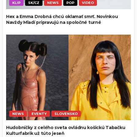
KLIP
SK/CZ
NEWS
POP
VIDEO
Hex a Emma Drobná chcú oklamať smrť. Novinkou
Navždy Mladí pripravujú na spoločné turné
NEWS
EVENTY
SLOVENSKO
Hudobníčky z celého sveta ovládnu košickú Tabačku
Kulturfabrik už túto jeseň