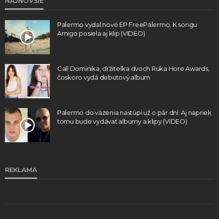
NAJNOVŠIE
Palermo vydal nové EP FreePalermo. K songu
Amigo posiela aj klip (VIDEO)
Call Dominika, držiteľka dvoch Ruka Hore Awards,
čoskoro vydá debutový album
Palermo do väzenia nastúpi už o pár dní. Aj napriek
tomu bude vydávať albumy a klipy (VIDEO)
REKLAMA