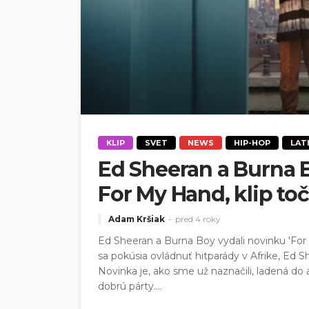
KLIP
SVET
NEWS
HIP-HOP
LAT
Ed Sheeran a Burna B
For My Hand, klip toč
Adam Kršiak
pred 4 roky
Ed Sheeran a Burna Boy vydali novinku 'For
sa pokúsia ovládnuť hitparády v Afrike, Ed 
Novinka je, ako sme už naznačili, ladená do
dobrú párty....