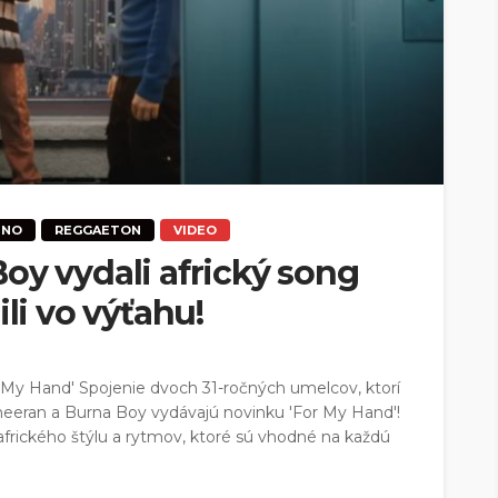
INO
REGGAETON
VIDEO
oy vydali africký song
ili vo výťahu!
 My Hand' Spojenie dvoch 31-ročných umelcov, ktorí
Sheeran a Burna Boy vydávajú novinku 'For My Hand'!
 afrického štýlu a rytmov, ktoré sú vhodné na každú