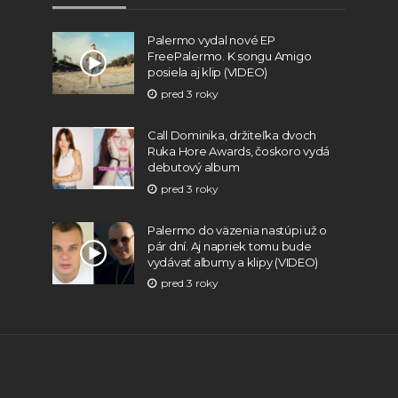
Palermo vydal nové EP
FreePalermo. K songu Amigo
posiela aj klip (VIDEO)
pred 3 roky
Call Dominika, držiteľka dvoch
Ruka Hore Awards, čoskoro vydá
debutový album
pred 3 roky
Palermo do väzenia nastúpi už o
pár dní. Aj napriek tomu bude
vydávať albumy a klipy (VIDEO)
pred 3 roky