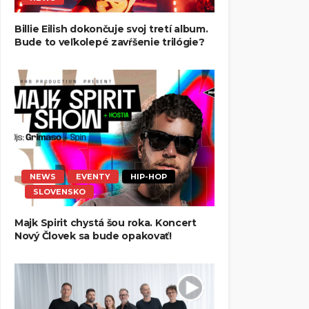
Billie Eilish dokončuje svoj tretí album.
Bude to veľkolepé zavŕšenie trilógie?
NEWS
EVENTY
HIP-HOP
SLOVENSKO
Majk Spirit chystá šou roka. Koncert
Nový Človek sa bude opakovať!