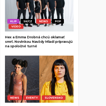
KLIP
SK/CZ
NEWS
POP
VIDEO
Hex a Emma Drobná chcú oklamať
smrť. Novinkou Navždy Mladí pripravujú
na spoločné turné
NEWS
EVENTY
SLOVENSKO