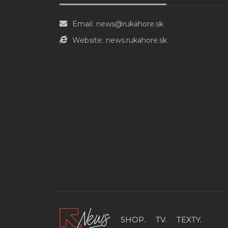
Email:
news@rukahore.sk
Website:
news.rukahore.sk
SHOP.
TV.
TEXTY.