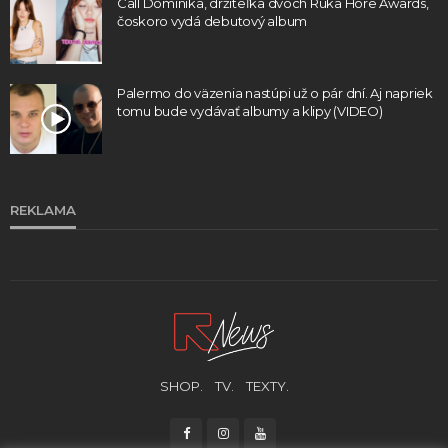
Call Dominika, držiteľka dvoch Ruka Hore Awards,
čoskoro vydá debutový album
Palermo do väzenia nastúpi už o pár dní. Aj napriek
tomu bude vydávať albumy a klipy (VIDEO)
REKLAMA
SHOP.
TV.
TEXTY.