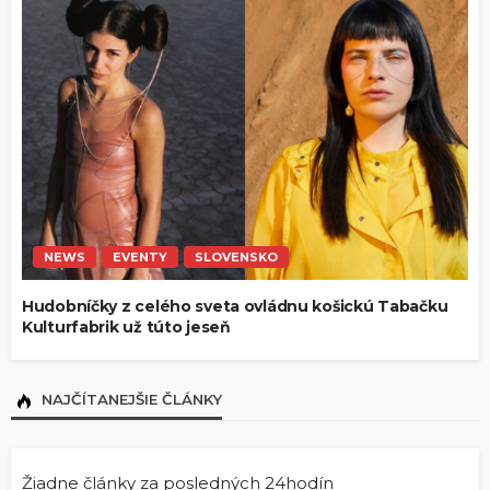
NEWS
EVENTY
SLOVENSKO
Hudobníčky z celého sveta ovládnu košickú Tabačku
Kulturfabrik už túto jeseň
NAJČÍTANEJŠIE ČLÁNKY
Žiadne články za posledných 24hodín