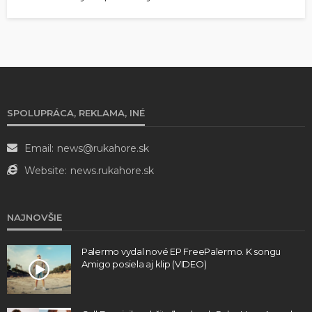
SPOLUPRÁCA, REKLAMA, INÉ
Email:
news@rukahore.sk
Website:
news.rukahore.sk
NAJNOVŠIE
Palermo vydal nové EP FreePalermo. K songu
Amigo posiela aj klip (VIDEO)