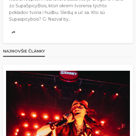
zo SupaSpicyBois, ktorí okrem tvorenia týchto
pokladov tvoria i hudbu. Sleduj a uč sa. Kto sú
Supaspicybois? G: Nazval by...
NAJNOVŠIE ČLÁNKY