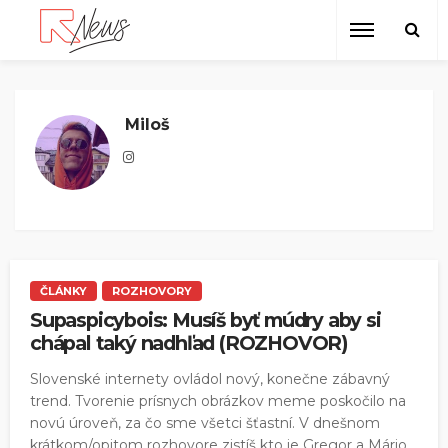
Miloš
ČLÁNKY
ROZHOVORY
Supaspicybois: Musíš byť múdry aby si
chápal taký nadhľad (ROZHOVOR)
Slovenské internety ovládol nový, konečne zábavný
trend. Tvorenie prísnych obrázkov meme poskočilo na
novú úroveň, za čo sme všetci šťastní. V dnešnom
krátkom/opitom rozhovore zistíš kto je Gregor a Mário