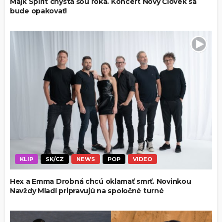
Majk Spirit chystá šou roka. Koncert Nový Človek sa
bude opakovať!
KLIP
SK/CZ
NEWS
POP
VIDEO
Hex a Emma Drobná chcú oklamať smrť. Novinkou
Navždy Mladí pripravujú na spoločné turné