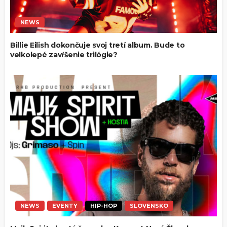
NEWS
Billie Eilish dokončuje svoj tretí album. Bude to
veľkolepé zavŕšenie trilógie?
NEWS
EVENTY
HIP-HOP
SLOVENSKO