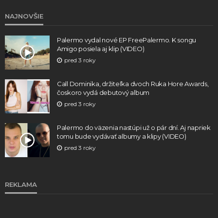
NAJNOVŠIE
Palermo vydal nové EP FreePalermo. K songu
Amigo posiela aj klip (VIDEO)
pred 3 roky
Call Dominika, držiteľka dvoch Ruka Hore Awards,
čoskoro vydá debutový album
pred 3 roky
Palermo do väzenia nastúpi už o pár dní. Aj napriek
tomu bude vydávať albumy a klipy (VIDEO)
pred 3 roky
REKLAMA