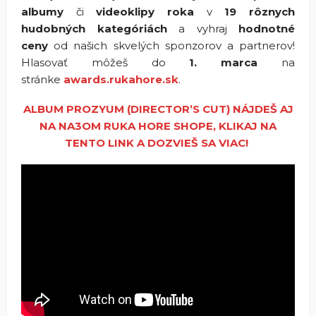
albumy
či
videoklipy roka
v
19 rôznych
hudobných kategóriách
a vyhraj
hodnotné
ceny
od našich skvelých sponzorov a partnerov!
Hlasovať môžeš do
1. marca
na
stránke
awards.rukahore.sk
.
ALBUM PROZYUM (DIRECTOR’S CUT) NÁJDEŠ AJ
NA NA3OM RUKA HORE SHOPE, KLIKAJ NA
TENTO LINK A DOZVIEŠ SA VIAC!