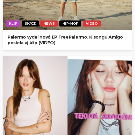
KLIP
SK/CZ
NEWS
HIP-HOP
VIDEO
Palermo vydal nové EP FreePalermo. K songu Amigo
posiela aj klip (VIDEO)