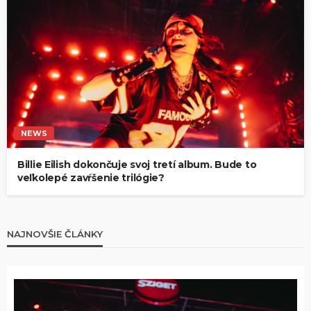
NEWS
Billie Eilish dokončuje svoj tretí album. Bude to
veľkolepé zavŕšenie trilógie?
NAJNOVŠIE ČLÁNKY