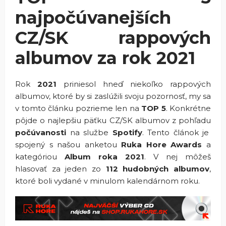
najpočúvanejších
CZ/SK rappových
albumov za rok 2021
Rok
2021
priniesol hneď niekoľko rappových
albumov, ktoré by si zaslúžili svoju pozornosť, my sa
v tomto článku pozrieme len na
TOP 5
. Konkrétne
pôjde o najlepšiu päťku CZ/SK albumov z pohľadu
počúvanosti
na službe
Spotify
. Tento článok je
spojený s našou anketou
Ruka Hore Awards
a
kategóriou
Album roka 2021
. V nej môžeš
hlasovať za jeden zo
112
hudobných albumov
,
ktoré boli vydané v minulom kalendárnom roku.