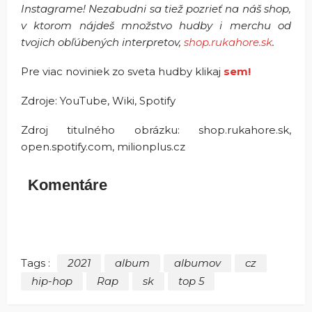
Instagrame! Nezabudni sa tiež pozrieť na náš shop,
v ktorom nájdeš množstvo hudby i merchu od
tvojich obľúbených interpretov,
shop.rukahore.sk
.
Pre viac noviniek zo sveta hudby klikaj
sem!
Zdroje: YouTube, Wiki, Spotify
Zdroj titulného obrázku: shop.rukahore.sk,
open.spotify.com, milionplus.cz
Komentáre
Tags :
2021
album
albumov
cz
hip-hop
Rap
sk
top 5