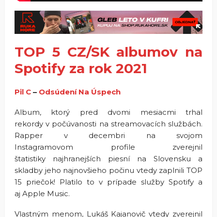
TOP 5 CZ/SK albumov na
Spotify za rok 2021
Pil C
–
Odsúdení Na Úspech
Album, ktorý pred dvomi mesiacmi trhal
rekordy v počúvanosti na streamovacích službách.
Rapper v decembri na svojom
Instagramovom profile zverejnil
štatistiky najhranejších piesní na Slovensku a
skladby jeho najnovšieho počinu vtedy zaplnili TOP
15 priečok! Platilo to v prípade služby Spotify a
aj Apple Music.
Vlastným menom, Lukáš Kajanovič vtedy zverejnil