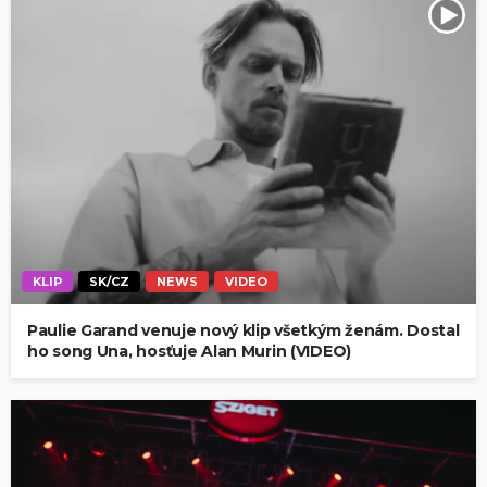
KLIP
SK/CZ
NEWS
VIDEO
Paulie Garand venuje nový klip všetkým ženám. Dostal
ho song Una, hosťuje Alan Murin (VIDEO)