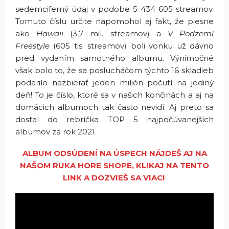
sedemciferný údaj v podobe 5 434 605 streamov.
Tomuto číslu určite napomohol aj fakt, že piesne
ako
Hawaii
(3,7 mil. streamov) a
V Podzemí
Freestyle
(605 tis. streamov) boli vonku už dávno
pred vydaním samotného albumu. Výnimočné
však bolo to, že sa poslucháčom týchto 16 skladieb
podarilo nazbierať jeden milión počutí na jediný
deň! To je číslo, ktoré sa v našich končinách a aj na
domácich albumoch tak často nevidí. Aj preto sa
dostal do rebríčka TOP 5 najpočúvanejších
albumov za rok 2021.
ALBUM ODSÚDENÍ NA ÚSPECH NÁJDEŠ AJ NA
NAŠOM RUKA HORE SHOPE, KLIKAJ NA TENTO
LINK A DOZVIEŠ SA VIAC!