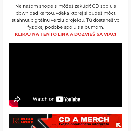
Na našom shope si môžeš zakúpiť CD spolu s
download kartou, vďaka ktorej si budeš môcť
stiahnuť digitálnu verziu projektu. Tú dostaneš vo
fyzickej podobe spolu s albumom.
KLIKAJ NA TENTO LINK A DOZVIEŠ SA VIAC!