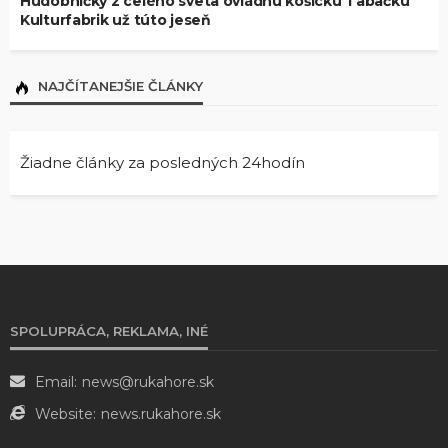
Hudobníčky z celého sveta ovládnu košickú Tabačku
Kulturfabrik už túto jeseň
NAJČÍTANEJŠIE ČLÁNKY
Žiadne články za posledných 24hodín
SPOLUPRÁCA, REKLAMA, INÉ
Email:
news@rukahore.sk
Website:
news.rukahore.sk