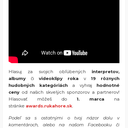
Hlasuj za svojich obľúbených
interpretov,
albumy
či
videoklipy roka
v
19 rôznych
hudobných kategóriách
a vyhraj
hodnotné
ceny
od našich skvelých sponzorov a partnerov!
Hlasovať môžeš do
1. marca
na
stránke
awards.rukahore.sk
.
Podeľ sa s ostatnými o tvoj názor dolu v
komentároch, alebo na našom Facebooku či