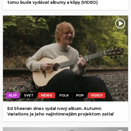
tomu bude vydávať albumy a klipy (VIDEO)
KLIP
SVET
NEWS
FOLK
POP
VIDEO
Ed Sheeran dnes vydal nový album. Autumn
Variations je jeho najintímnejším projektom zatiaľ