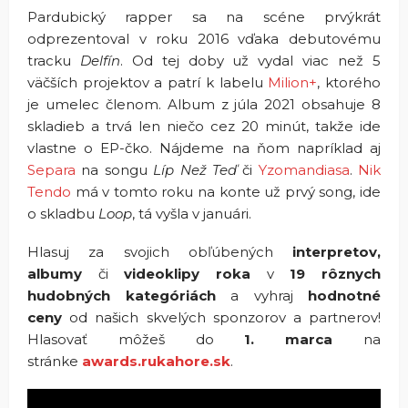
Pardubický rapper sa na scéne prvýkrát
odprezentoval v roku 2016 vďaka debutovému
tracku
Delfín
. Od tej doby už vydal viac než 5
väčších projektov a patrí k labelu
Milion+
, ktorého
je umelec členom. Album z júla 2021 obsahuje 8
skladieb a trvá len niečo cez 20 minút, takže ide
vlastne o EP-čko. Nájdeme na ňom napríklad aj
Separa
na songu
Líp Než Teď
či
Yzomandiasa
.
Nik
Tendo
má v tomto roku na konte už prvý song, ide
o skladbu
Loop
, tá vyšla v januári.
Hlasuj za svojich obľúbených
interpretov,
albumy
či
videoklipy roka
v
19 rôznych
hudobných kategóriách
a vyhraj
hodnotné
ceny
od našich skvelých sponzorov a partnerov!
Hlasovať môžeš do
1. marca
na
stránke
awards.rukahore.sk
.