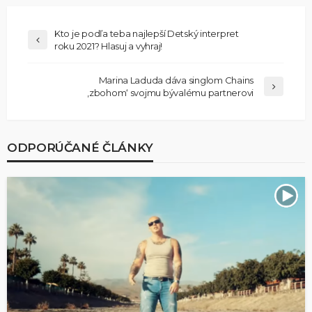
Kto je podľa teba najlepší Detský interpret
roku 2021? Hlasuj a vyhraj!
Marina Laduda dáva singlom Chains
‚zbohom‘ svojmu bývalému partnerovi
ODPORÚČANÉ ČLÁNKY