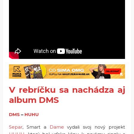
V rebríčku sa nachádza aj
album DMS
DMS
–
HUHU
Separ
, Smart a
Dame
vydali svoj nový projekt