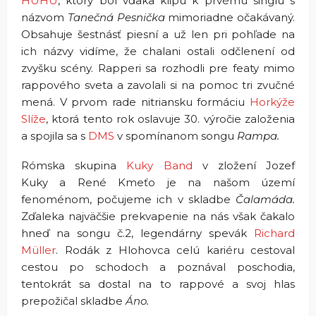
HUHU
, ktorý bol vďaka klipu k prvému singlu s
názvom
Tanečná Pesnička
mimoriadne očakávaný.
Obsahuje šestnásť piesní a už len pri pohľade na
ich názvy vidíme, že chalani ostali odčlenení od
zvyšku scény. Rapperi sa rozhodli pre featy mimo
rappového sveta a zavolali si na pomoc tri zvučné
mená. V prvom rade nitriansku formáciu
Horkýže
Slíže
, ktorá tento rok oslavuje 30. výročie založenia
a spojila sa s
DMS
v spomínanom songu
Rampa.
Rómska skupina
Kuky Band
v zložení Jozef
Kuky a René Kmeťo je na našom území
fenoménom, počujeme ich v skladbe
Čalamáda.
Zďaleka najväčšie prekvapenie na nás však čakalo
hneď na songu č.2, legendárny spevák
Richard
Müller
. Rodák z Hlohovca celú kariéru cestoval
cestou po schodoch a poznával poschodia,
tentokrát sa dostal na to rappové a svoj hlas
prepožičal skladbe
Áno.