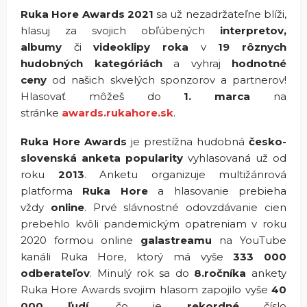
Ruka Hore Awards 2021
sa už nezadržateľne blíži,
hlasuj za svojich obľúbených
interpretov,
albumy
či
videoklipy roka
v
19 rôznych
hudobných kategóriách
a vyhraj
hodnotné
ceny
od našich skvelých sponzorov a partnerov!
Hlasovať môžeš do
1. marca
na
stránke
awards.rukahore.sk
.
Ruka Hore Awards
je prestížna hudobná
česko-
slovenská anketa popularity
vyhlasovaná už od
roku
2013
. Anketu organizuje multižánrová
platforma
Ruka Hore
a hlasovanie prebieha
vždy
online
. Prvé slávnostné odovzdávanie cien
prebehlo kvôli pandemickým opatreniam v roku
2020 formou online
galastreamu
na YouTube
kanáli Ruka Hore, ktorý má vyše
333 000
odberateľov
. Minulý rok sa do
8.ročníka
ankety
Ruka Hore Awards svojim hlasom zapojilo vyše
40
000 ľudí
, čo je
rekordné
číslo