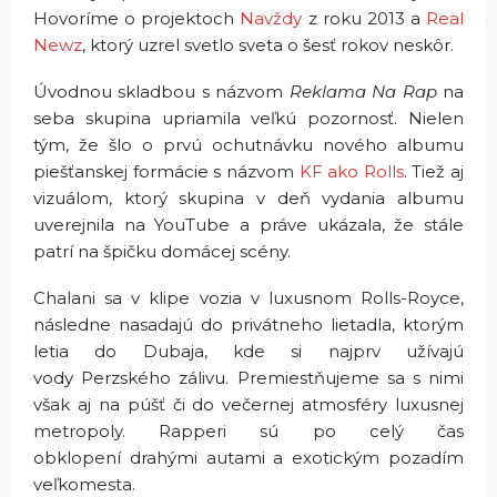
Hovoríme o projektoch
Navždy
z roku 2013 a
Real
Newz
, ktorý uzrel svetlo sveta o šesť rokov neskôr.
Úvodnou skladbou s názvom
Reklama Na Rap
na
seba skupina upriamila veľkú pozornosť. Nielen
tým, že šlo o prvú ochutnávku nového albumu
piešťanskej formácie s názvom
KF ako Rolls
. Tiež aj
vizuálom, ktorý skupina v deň vydania albumu
uverejnila na YouTube a práve ukázala, že stále
patrí na špičku domácej scény.
Chalani sa v klipe vozia v luxusnom Rolls-Royce,
následne nasadajú do privátneho lietadla, ktorým
letia do Dubaja, kde si najprv užívajú
vody Perzského zálivu. Premiestňujeme sa s nimi
však aj na púšť či do večernej atmosféry luxusnej
metropoly. Rapperi sú po celý čas
obklopení drahými autami a exotickým pozadím
veľkomesta.