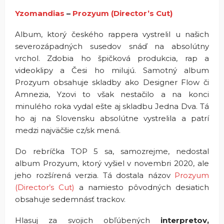
Yzomandias
–
Prozyum (Director’s Cut)
Album, ktorý českého rappera vystrelil u našich
severozápadných susedov snáď na absolútny
vrchol. Zdobia ho špičková produkcia, rap a
videoklipy a Česi ho milujú. Samotný album
Prozyum obsahuje skladby ako Designer Flow či
Amnezia, Yzovi to však nestačilo a na konci
minulého roka vydal ešte aj skladbu Jedna Dva. Tá
ho aj na Slovensku absolútne vystrelila a patrí
medzi najväčšie cz/sk mená.
Do rebríčka TOP 5 sa, samozrejme, nedostal
album Prozyum, ktorý vyšiel v novembri 2020, ale
jeho rozšírená verzia. Tá dostala názov
Prozyum
(Director’s Cut)
a namiesto pôvodných desiatich
obsahuje sedemnásť trackov.
Hlasuj za svojich obľúbených
interpretov,