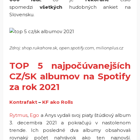
spomedzi
všetkých
hudobných ankiet na
Slovensku.
Zdroj: shop.rukahore.sk, open.spotify.com, milionplus.cz
TOP 5 najpočúvanejších
CZ/SK albumov na Spotify
za rok 2021
Kontrafakt
–
KF ako Rolls
Rytmus
,
Ego
a Anys vydali svoj piaty štúdiový album
3. decembra 2021 a pokračujú v nastolenom
trende. Ich posledné dva albumy obsahovali
rovnaký počet nahrávok ako ten najnovší.