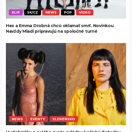
KLIP
SK/CZ
NEWS
POP
VIDEO
Hex a Emma Drobná chcú oklamať smrť. Novinkou
Navždy Mladí pripravujú na spoločné turné
NEWS
EVENTY
SLOVENSKO