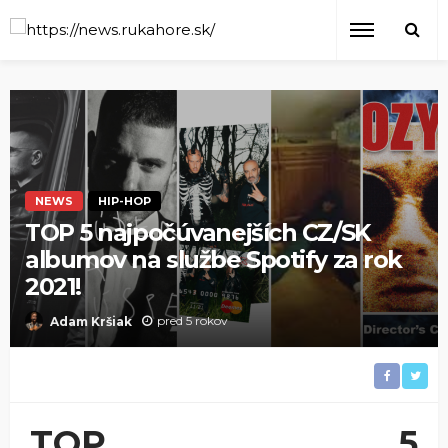
NEWS
HIP-HOP
TOP 5 najpočúvanejších CZ/SK
albumov na službe Spotify za rok
2021!
pred 5 rokov
Adam Kršiak
TOP 5