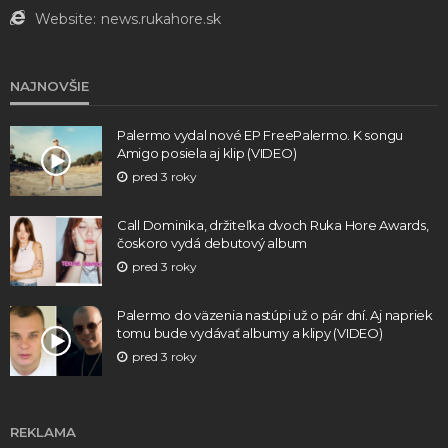
Website:
news.rukahore.sk
NAJNOVŠIE
Palermo vydal nové EP FreePalermo. K songu
Amigo posiela aj klip (VIDEO)
pred 3 roky
Call Dominika, držiteľka dvoch Ruka Hore Awards,
čoskoro vydá debutový album
pred 3 roky
Palermo do väzenia nastúpi už o pár dní. Aj napriek
tomu bude vydávať albumy a klipy (VIDEO)
pred 3 roky
REKLAMA