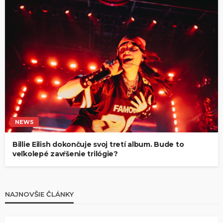
NEWS
Billie Eilish dokončuje svoj tretí album. Bude to
veľkolepé zavŕšenie trilógie?
NAJNOVŠIE ČLÁNKY