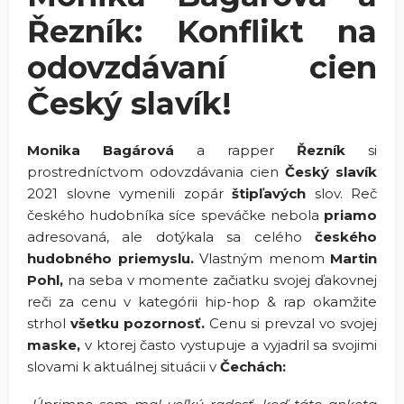
Řezník: Konflikt na
odovzdávaní cien
Český slavík!
Monika Bagárová
a rapper
Řezník
si
prostredníctvom odovzdávania cien
Český slavík
2021 slovne vymenili zopár
štipľavých
slov. Reč
českého hudobníka síce speváčke nebola
priamo
adresovaná, ale dotýkala sa celého
českého
hudobného priemyslu.
Vlastným menom
Martin
Pohl,
na seba v momente začiatku svojej ďakovnej
reči za cenu v kategórii hip-hop & rap okamžite
strhol
všetku pozornosť.
Cenu si prevzal vo svojej
maske,
v ktorej často vystupuje a vyjadril sa svojimi
slovami k aktuálnej situácii v
Čechách: