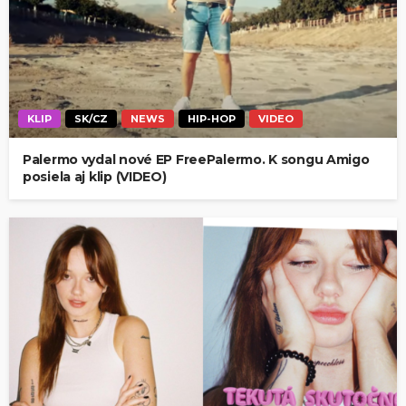
KLIP
SK/CZ
NEWS
HIP-HOP
VIDEO
Palermo vydal nové EP FreePalermo. K songu Amigo
posiela aj klip (VIDEO)