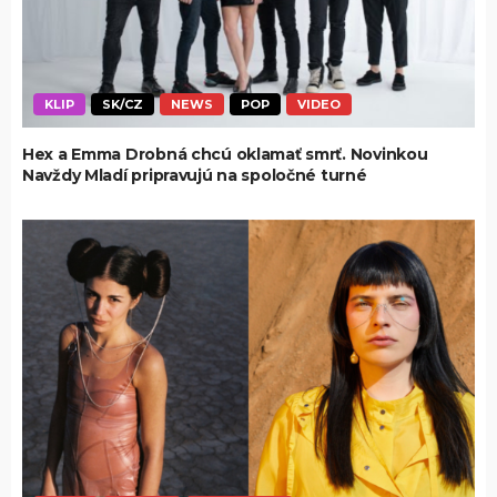
KLIP
SK/CZ
NEWS
POP
VIDEO
Hex a Emma Drobná chcú oklamať smrť. Novinkou
Navždy Mladí pripravujú na spoločné turné