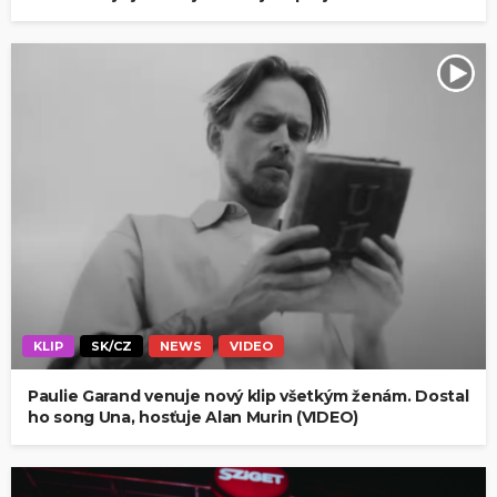
KLIP
SK/CZ
NEWS
VIDEO
Paulie Garand venuje nový klip všetkým ženám. Dostal
ho song Una, hosťuje Alan Murin (VIDEO)