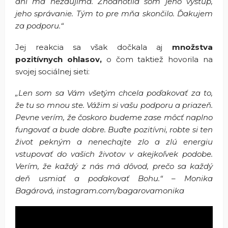
ani ma nezaujíma. Zhodnotila som jeho výstup,
jeho správanie. Tým to pre mňa skončilo. Ďakujem
za podporu.“
Jej reakcia sa však dočkala aj
množstva
pozitívnych ohlasov,
o čom taktiež hovorila na
svojej sociálnej sieti:
„Len som sa Vám všetým chcela poďakovať za to,
že tu so mnou ste. Vážim si vašu podporu a priazeň.
Pevne verím, že čoskoro budeme zase môcť naplno
fungovať a bude dobre. Buďte pozitívni, robte si ten
život pekným a nenechajte zlo a zlú energiu
vstupovať do vašich životov v akejkoľvek podobe.
Verím, že každý z nás má dôvod, prečo sa každý
deň usmiať a poďakovať Bohu.“ – Monika
Bagárová, instagram.com/bagarovamonika