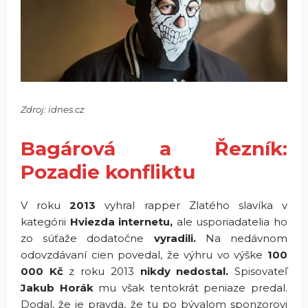
Zdroj: idnes.cz
Bagárová a Řezník:
Pozadie konfliktu
V roku
2013
vyhral rapper Zlatého slavíka v
kategórii
Hviezda internetu,
ale usporiadatelia ho
zo súťaže dodatočne
vyradili.
Na nedávnom
odovzdávaní cien povedal, že výhru vo výške
100
000 Kč
z roku 2013
nikdy nedostal.
Spisovateľ
Jakub Horák
mu však tentokrát peniaze predal.
Dodal, že je pravda, že tu po bývalom sponzorovi