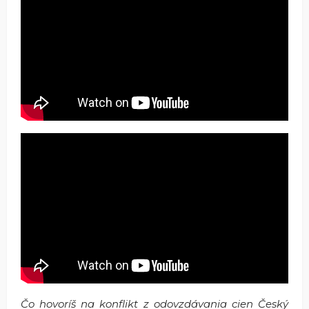
Čo hovoríš na konflikt z odovzdávania cien Český