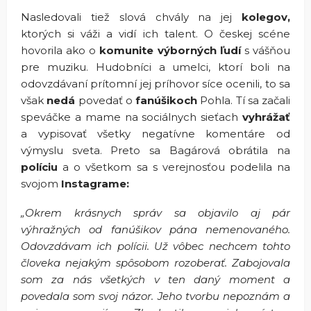
Nasledovali tiež slová chvály na jej
kolegov,
ktorých si váži a vidí ich talent. O českej scéne
hovorila ako o
komunite výborných ľudí
s vášňou
pre muziku. Hudobníci a umelci, ktorí boli na
odovzdávaní prítomní jej príhovor síce ocenili, to sa
však
nedá
povedať o
fanúšikoch
Pohla. Tí sa začali
speváčke a mame na sociálnych sieťach
vyhrážať
a vypisovať všetky negatívne komentáre od
výmyslu sveta. Preto sa Bagárová obrátila na
políciu
a o všetkom sa s verejnosťou podelila na
svojom
Instagrame:
„Okrem krásnych správ sa objavilo aj pár
výhražných od fanúšikov pána nemenovaného.
Odovzdávam ich polícii. Už vôbec nechcem tohto
človeka nejakým spôsobom rozoberať. Zabojovala
som za nás všetkých v ten daný moment a
povedala som svoj názor. Jeho tvorbu nepoznám a