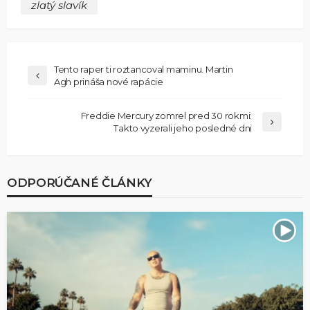
zlatý slavík
Tento raper ti roztancoval maminu. Martin
Agh prináša nové rapácie
Freddie Mercury zomrel pred 30 rokmi:
Takto vyzerali jeho posledné dni
ODPORÚČANÉ ČLÁNKY