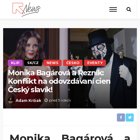
KLIP
SK/CZ
NEWS
ČESKO
EVENTY
Monika Bagárová a Řezník:
Konflikt na odovzdávaní cien
Český slavík!
pred 5 rokov
Adam Kršiak
Monika Bagárová a