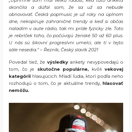
„Úprimne som mal veľkú radosť, keď táto anketa
skončila a dúfal som, že sa už sa nebude
obnovovať. Česká popmusic je už roky na úplnom
dne, nekopíruje zahraničné trendy a keď si občas
naladím v aute rádio, tak mi príde fyzicky zle. Toto
je rebríček toho, čo počúvajú ženské 50 až 60 plus.
U nás sú šikovní progresívni umelci, ale tí v tejto
sále nesedia.“ – Řezník, Český slavík 2021
Povedal tiež, že
výsledky
ankety nevypovedajú o
tom, čo je
skutočne populárne,
kvôli
vekovej
kategórii
hlasujúcich. Mladí ľudia, ktorí podľa neho
rozhodujú o tom, čo je aktuálne trendy,
hlasovať
nemôžu.