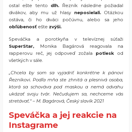
ostal ešte tento
dlh.
Řezník následne požiadal
divákov, aby mu už hlasy
neposielali.
Otázkou
ostáva, či ho diváci počúvnu, alebo sa jeho
obľúbenosť
ešte
zvýši.
Speváčka a porotkyňa v televíznej súťaži
SuperStar,
Monika Bagárová reagovala na
rapperovu reč, jej odpoveď zožala
potlesk
od
všetkých v sále.
„Chcela by som sa vyjadriť konkrétne k pánovi
Řezníkovi. Podľa mňa ste zhnitá a plesnivá osoba,
ktorá sa schováva pod maskou a nemá odvahu
ukázať svoju tvár. Nečudujem sa, nechceme vás
stretávať.“ – M. Bagárová, Český slavík 2021
Speváčka a jej reakcie na
Instagrame