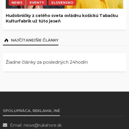
NEWS
EVENTY
SLOVENSKO
Hudobníčky z celého sveta ovládnu košickú Tabačku
Kulturfabrik už túto jeseň
NAJČÍTANEJŠIE ČLÁNKY
Žiadne články za posledných 24hodín
SPOLUPRÁCA, REKLAMA, INÉ
Email:
news@rukahore.sk