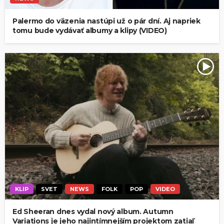
Palermo do väzenia nastúpi už o pár dní. Aj napriek
tomu bude vydávať albumy a klipy (VIDEO)
KLIP
SVET
NEWS
FOLK
POP
VIDEO
Ed Sheeran dnes vydal nový album. Autumn
Variations je jeho najintímnejším projektom zatiaľ