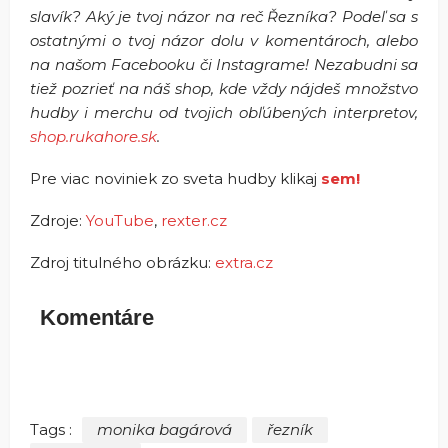
slavík? Aký je tvoj názor na reč Řezníka? Podeľ sa s
ostatnými o tvoj názor dolu v komentároch, alebo
na našom Facebooku či Instagrame! Nezabudni sa
tiež pozrieť na náš shop, kde vždy nájdeš množstvo
hudby i merchu od tvojich obľúbených interpretov,
shop.rukahore.sk
.
Pre viac noviniek zo sveta hudby klikaj
sem!
Zdroje:
YouTube
,
rexter.cz
Zdroj titulného obrázku:
extra.cz
Komentáre
Tags :
monika bagárová
řezník