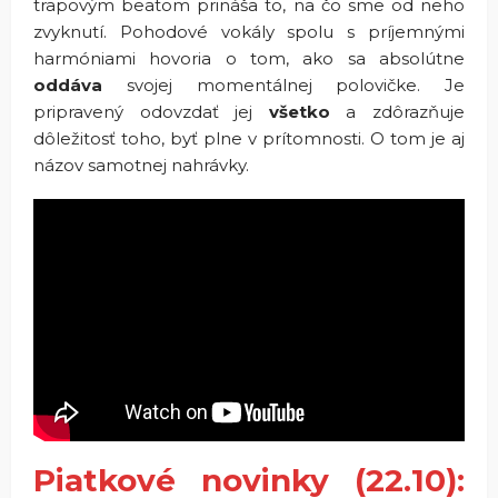
trapovým beatom prináša to, na čo sme od neho
zvyknutí. Pohodové vokály spolu s príjemnými
harmóniami hovoria o tom, ako sa absolútne
oddáva
svojej momentálnej polovičke. Je
pripravený odovzdať jej
všetko
a zdôrazňuje
dôležitosť toho, byť plne v prítomnosti. O tom je aj
názov samotnej nahrávky.
Piatkové novinky (22.10):