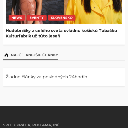
NEWS
EVENTY
SLOVENSKO
Hudobníčky z celého sveta ovládnu košickú Tabačku
Kulturfabrik už túto jeseň
NAJČÍTANEJŠIE ČLÁNKY
Žiadne články za posledných 24hodín
SPOLUPRÁCA, REKLAMA, INÉ