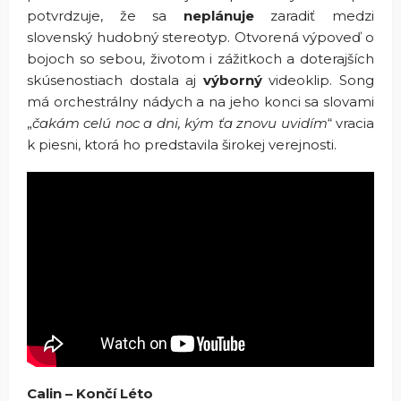
potvrdzuje, že sa
neplánuje
zaradiť medzi
slovenský hudobný stereotyp. Otvorená výpoveď o
bojoch so sebou, životom i zážitkoch a doterajších
skúsenostiach dostala aj
výborný
videoklip. Song
má orchestrálny nádych a na jeho konci sa slovami
„
čakám celú noc a dni, kým ťa znovu uvidím
“ vracia
k piesni, ktorá ho predstavila širokej verejnosti.
Calin – Končí Léto