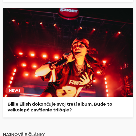
NEWS
Billie Eilish dokončuje svoj tretí album. Bude to
veľkolepé zavŕšenie trilógie?
NAJNOVŠIE ČLÁNKY