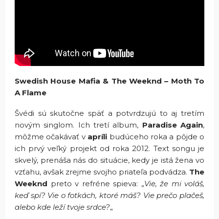
Swedish House Mafia & The Weeknd – Moth To
A Flame
Švédi sú skutočne späť a potvrdzujú to aj tretím
novým singlom. Ich tretí album,
Paradise Again
,
môžme očakávať v
apríli
budúceho roka a pôjde o
ich prvý veľký projekt od roka 2012. Text songu je
skvelý, prenáša nás do situácie, kedy je istá žena vo
vzťahu, avšak zrejme svojho priateľa podvádza.
The
Weeknd
preto v refréne spieva: „
Vie, že mi voláš,
keď spí? Vie o fotkách, ktoré máš? Vie prečo plačeš,
alebo kde leží tvoje srdce?
„