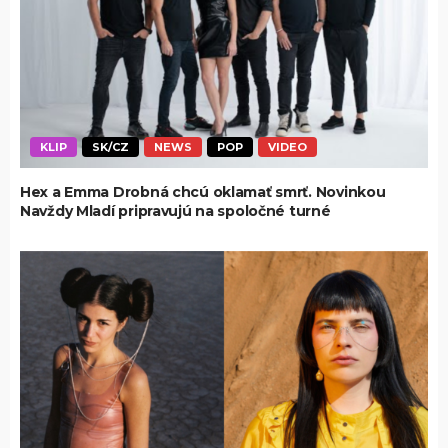
KLIP
SK/CZ
NEWS
POP
VIDEO
Hex a Emma Drobná chcú oklamať smrť. Novinkou
Navždy Mladí pripravujú na spoločné turné