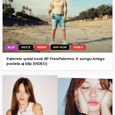
KLIP
SK/CZ
NEWS
HIP-HOP
VIDEO
Palermo vydal nové EP FreePalermo. K songu Amigo
posiela aj klip (VIDEO)