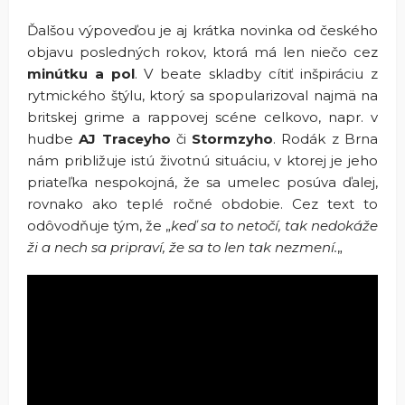
Ďalšou výpoveďou je aj krátka novinka od českého
objavu posledných rokov, ktorá má len niečo cez
minútku a pol
. V beate skladby cítiť inšpiráciu z
rytmického štýlu, ktorý sa spopularizoval najmä na
britskej grime a rappovej scéne celkovo, napr. v
hudbe
AJ Traceyho
či
Stormzyho
. Rodák z Brna
nám približuje istú životnú situáciu, v ktorej je jeho
priateľka nespokojná, že sa umelec posúva ďalej,
rovnako ako teplé ročné obdobie. Cez text to
odôvodňuje tým, že „
keď sa to netočí, tak nedokáže
ži a nech sa pripraví, že sa to len tak nezmení.
„