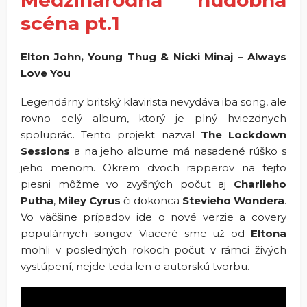
scéna pt.1
Elton John, Young Thug & Nicki Minaj – Always
Love You
Legendárny britský klavirista nevydáva iba song, ale
rovno celý album, ktorý je plný hviezdnych
spoluprác. Tento projekt nazval
The Lockdown
Sessions
a na jeho albume má nasadené rúško s
jeho menom. Okrem dvoch rapperov na tejto
piesni môžme vo zvyšných počuť aj
Charlieho
Putha
,
Miley Cyrus
či dokonca
Stevieho Wondera
.
Vo väčšine prípadov ide o nové verzie a covery
populárnych songov. Viaceré sme už od
Eltona
mohli v posledných rokoch počuť v rámci živých
vystúpení, nejde teda len o autorskú tvorbu.