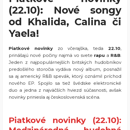
(22.10): Nové songy
od Khalida, Calina či
Yaela!
Piatkové novinky
zo včerajška, teda
22.10
,
prinášajú nové počiny najmä vo svete
rapu
a
R&B
.
Jeden z najpopulárnejších britských hudobníkov
predošlého storočia vydáva nový album, posnažil
sa aj americký R&B spevák, ktorý oznámil príchod
nového EP. Spojilo sa tiež švédske elektronické
duo a jedna z najväčších hviezd súčasnosti, avšak
novinky priniesla aj československá scéna.
Piatkové novinky (22.10):
Medzinárodná hudobná