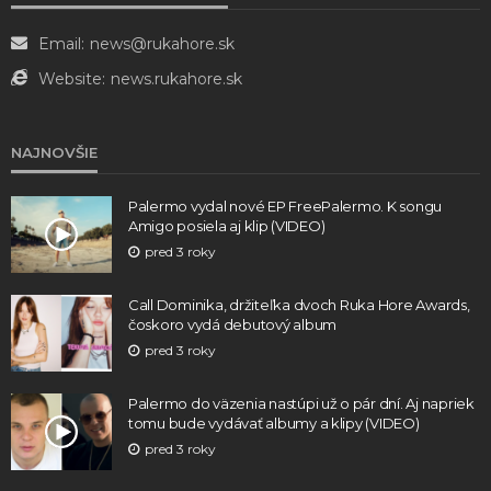
Email:
news@rukahore.sk
Website:
news.rukahore.sk
NAJNOVŠIE
Palermo vydal nové EP FreePalermo. K songu
Amigo posiela aj klip (VIDEO)
pred 3 roky
Call Dominika, držiteľka dvoch Ruka Hore Awards,
čoskoro vydá debutový album
pred 3 roky
Palermo do väzenia nastúpi už o pár dní. Aj napriek
tomu bude vydávať albumy a klipy (VIDEO)
pred 3 roky