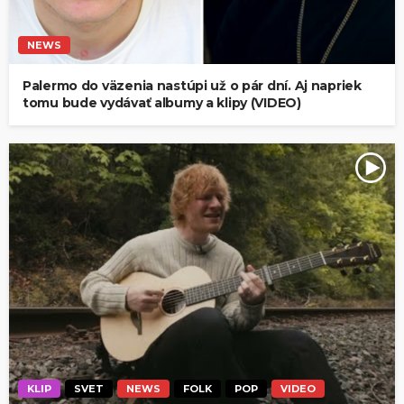
NEWS
Palermo do väzenia nastúpi už o pár dní. Aj napriek
tomu bude vydávať albumy a klipy (VIDEO)
KLIP
SVET
NEWS
FOLK
POP
VIDEO