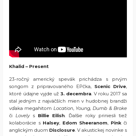
Khalid – Present
23-ročný americký spevák prichádza s prvým
songom z pripravovaného EPčka,
Scenic Drive
,
ktoré údajne vyjde už
3. decembra
. V roku 2017 sa
stal jedným z najväčších mien v hudobnej brandži
vďaka megahitom
Location
,
Young, Dumb & Broke
či
Lovely
s
Billie Eilish
. Ďalšie roky priniesli tiež
kolaborácie s
Halsey
,
Edom Sheeranom
,
Pink
či
anglickým duom
Disclosure
. V akustickej novinke s