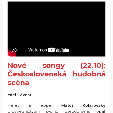
Nové songy (22.10):
Československá hudobná
scéna
Yael – Zvesť
Herec a rapper
Matúš Kolárovský
prostredníctvom svojho pseudonymu opäť