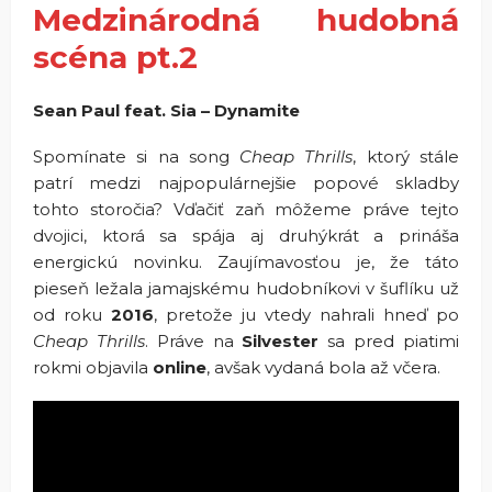
Medzinárodná hudobná
scéna pt.2
Sean Paul feat. Sia – Dynamite
Spomínate si na song
Cheap Thrills
, ktorý stále
patrí medzi najpopulárnejšie popové skladby
tohto storočia? Vďačiť zaň môžeme práve tejto
dvojici, ktorá sa spája aj druhýkrát a prináša
energickú novinku. Zaujímavosťou je, že táto
pieseň ležala jamajskému hudobníkovi v šuflíku už
od roku
2016
, pretože ju vtedy nahrali hneď po
Cheap Thrills
. Práve na
Silvester
sa pred piatimi
rokmi objavila
online
, avšak vydaná bola až včera.