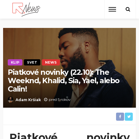
KLIP
SVET
NEWS
Piatkové novinky (22.10): The
Weeknd, Khalid, Sia, Yael, alebo
Calin!
pred 5 rokov
Adam Kršiak
Piatkové novinky