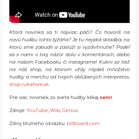
Ktorá novinka sa ti najviac páči? Čo hovoríš na
novú hudbu tohto týždňa? Je tu nejaká skladba, na
ktorú sme zabudli a zaslúži si vyzdvihnutie? Podeľ
sa s nami o tvoj názor dolu v komentároch, alebo
na našom Facebooku či Instagrame! Kukni sa tiež
na náš shop, na ktorom vždy nájdeš množstvo
hudby a merchu od tvojich obľúbených interpretov,
shop.rukahore.sk
.
Pre viac noviniek zo sveta hudby klikaj
sem!
Zdroje:
YouTube
,
Wiki
,
Genius
Zdroj titulného obrázku:
billboard.com