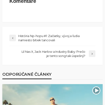
Komentáre
História hip-hopu #1: Začiatky, vývoj a ľudia
namiesto bitiek tancovali
Lil Nas X, Jack Harlow a Industry Baby: Prečo
je tento song tak úspešný?
ODPORÚČANÉ ČLÁNKY