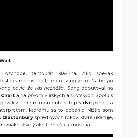
 Wait
ozchode, tentokrát klavírna. Ako spevák
Instagrame uviedol, tento song je o ‚
túžbe po
kane povie, že vás neznáša
‚. Song debutoval na
 Chart
a na prvom v írskych a škótskych. Spolu s
spevák v jednom momente v Top 5
dve
piesne a
terpretom, ktorému sa to podarilo. Nižšie som
lu
Glastonbury
spred dvoch rokov, ktoré ukazuje,
e rovnako skvelý ako tamojšia atmosféra.