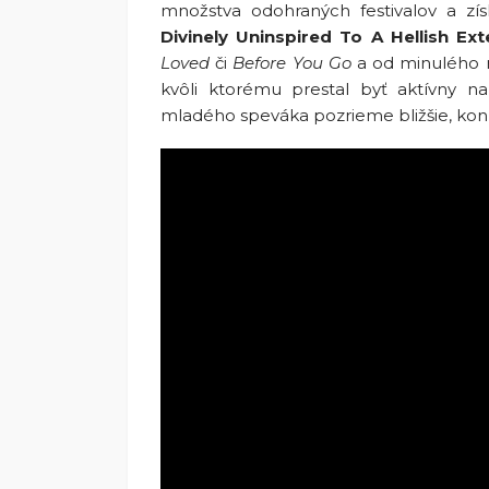
množstva odohraných festivalov a zí
Divinely Uninspired To A Hellish Ext
Loved
či
Before You Go
a od minulého r
kvôli ktorému prestal byť aktívny n
mladého speváka pozrieme bližšie, kon