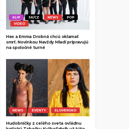
KLIP
SK/CZ
NEWS
POP
VIDEO
Hex a Emma Drobná chcú oklamať
smrť. Novinkou Navždy Mladí pripravujú
na spoločné turné
NEWS
EVENTY
SLOVENSKO
Hudobníčky z celého sveta ovládnu
košickú Tabačku Kulturfabrik už túto