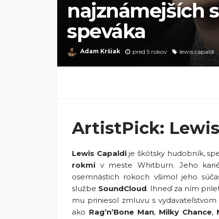
najznámejších 
speváka
Adam Kršiak
pred 5 rokov
lewis capaldi
ArtistPick: Lewi
Lewis Capaldi
je škótsky hudobník, spe
rokmi
v meste Whitburn. Jeho karié
osemnástich rokoch všimol jeho súč
službe
SoundCloud
. Ihneď za ním prile
mu priniesol zmluvu s vydavateľstvo
ako
Rag’n’Bone Man
,
Milky Chance
,