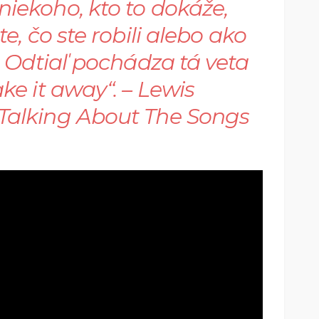
niekoho, kto to dokáže,
te, čo ste robili alebo ako
m. Odtiaľ pochádza tá veta
ake it away“.
– Lewis
Talking About The Songs