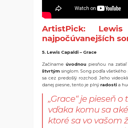
ArtistPick: Lew
najpočúvanejších s
5. Lewis Capaldi – Grace
Začíname
úvodnou
piesňou na zatiaľ
štvrtým
singlom. Song podľa všetkého 
sa cez predošlý rozchod. Jeho videok
danej piesne, tento je plný
radosti
a hu
„Grace“ je pieseň o 
vďaka komu sa akék
ktoré sa vo vašom ž