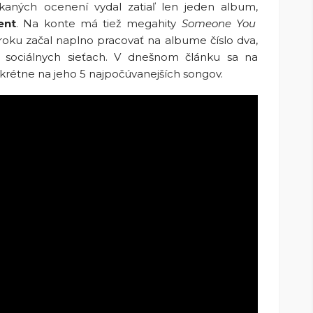
skaných ocenení vydal zatiaľ len jeden album,
ent
. Na konte má tiež megahity
Someone You
oku začal naplno pracovať na albume číslo dva,
a sociálnych sieťach. V dnešnom článku sa na
krétne na jeho 5 najpočúvanejších songov.