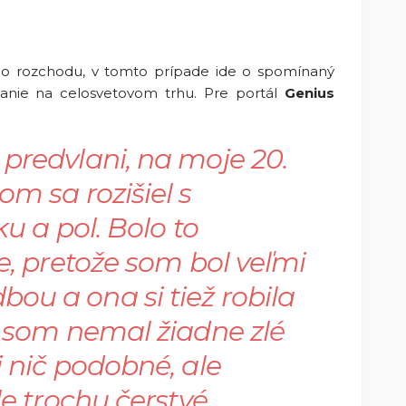
o rozchodu, v tomto prípade ide o spomínaný
tanie na celosvetovom trhu. Pre portál
Genius
predvlani, na moje 20.
om sa rozišiel s
ku a pol. Bolo to
ie, pretože som bol veľmi
ou a ona si tiež robila
i som nemal žiadne zlé
i nič podobné, ale
le trochu čerstvé.