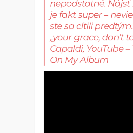
nepodstatné. Nájsť 
je fakt super – nevie
ste sa cítili predtý
„your grace, don’t t
Capaldi, YouTube –
On My Album