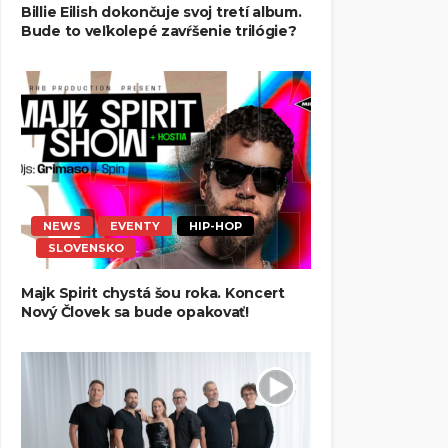
Billie Eilish dokončuje svoj tretí album.
Bude to veľkolepé zavŕšenie trilógie?
NEWS
EVENTY
HIP-HOP
SLOVENSKO
Majk Spirit chystá šou roka. Koncert
Nový Človek sa bude opakovať!