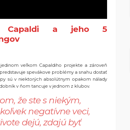
is Capaldi a jeho 5
ongov
 jedinom veľkom Capaldiho projekte a zároveň
predstavuje spevákove problémy a snahu dostať
lipy sú v niektorých absolútnym opakom nálady
dobník v ňom tancuje v jednom z klubov.
tom, že ste s niekým,
oľvek negatívne veci,
ivote dejú, zdajú byť