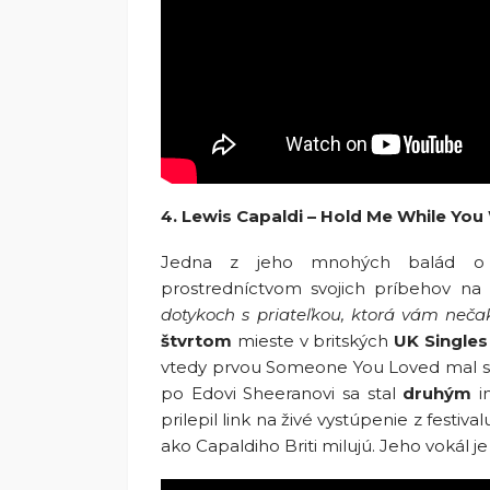
4. Lewis Capaldi – Hold Me While You
Jedna z jeho mnohých balád o r
prostredníctvom svojich príbehov na 
dotykoch s priateľkou, ktorá vám neča
štvrtom
mieste v britských
UK Singles
vtedy prvou Someone You Loved mal 
po Edovi Sheeranovi sa stal
druhým
in
prilepil link na živé vystúpenie z festiva
ako Capaldiho Briti milujú. Jeho vokál j