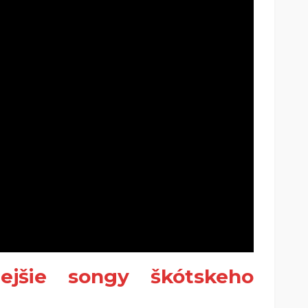
ejšie songy škótskeho