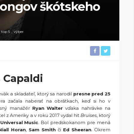
songov škótskeho
top 5
výber
s Capaldi
vák a skladateľ, ktorý sa narodil
presne pred 25
ra začala naberať na obrátkach, keď si ho v
asný manažér
Ryan Walter
vďaka nahrávke na
tel z Ameriky a v roku 2017 vydal hit
Bruises
, ktorý
m
Universal Music
. Bol predskokanom pre mená
Niall Horan
,
Sam Smith
či
Ed Sheeran
. Okrem