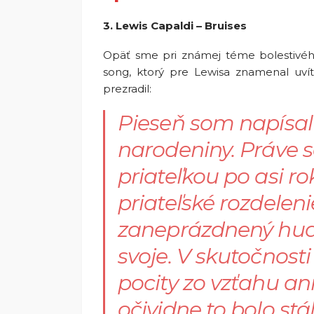
3. Lewis Capaldi – Bruises
Opäť sme pri známej téme bolestivéh
song, ktorý pre Lewisa znamenal uví
prezradil:
Pieseň som napísal 
narodeniny. Práve s
priateľkou po asi ro
priateľské rozdelen
zaneprázdnený hudb
svoje. V skutočnost
pocity zo vzťahu an
očividne to bolo stá