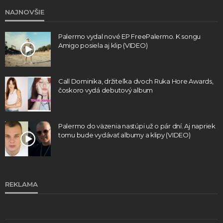
NAJNOVŠIE
Palermo vydal nové EP FreePalermo. K songu
Amigo posiela aj klip (VIDEO)
Call Dominika, držiteľka dvoch Ruka Hore Awards,
čoskoro vydá debutový album
Palermo do väzenia nastúpi už o pár dní. Aj napriek
tomu bude vydávať albumy a klipy (VIDEO)
REKLAMA