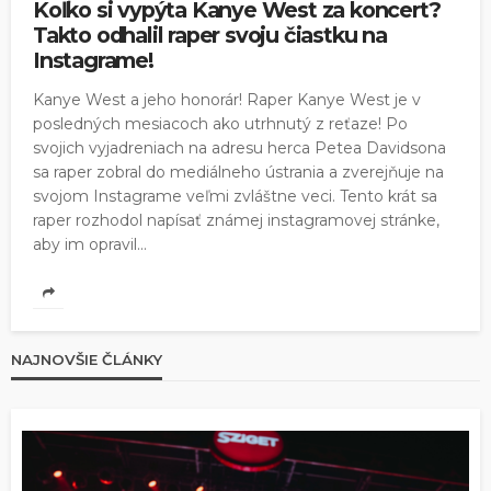
Koľko si vypýta Kanye West za koncert?
Takto odhalil raper svoju čiastku na
Instagrame!
Kanye West a jeho honorár! Raper Kanye West je v
posledných mesiacoch ako utrhnutý z reťaze! Po
svojich vyjadreniach na adresu herca Petea Davidsona
sa raper zobral do mediálneho ústrania a zverejňuje na
svojom Instagrame veľmi zvláštne veci. Tento krát sa
raper rozhodol napísať známej instagramovej stránke,
aby im opravil...
NAJNOVŠIE ČLÁNKY