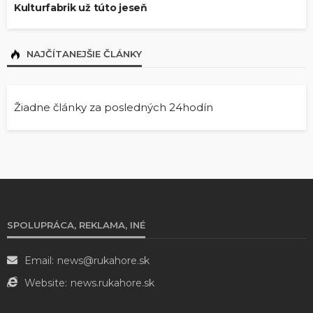
Kulturfabrik už túto jeseň
NAJČÍTANEJŠIE ČLÁNKY
Žiadne články za posledných 24hodín
SPOLUPRÁCA, REKLAMA, INÉ
Email:
news@rukahore.sk
Website:
news.rukahore.sk