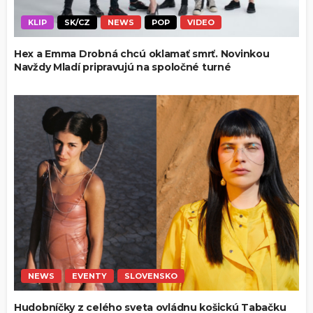
KLIP
SK/CZ
NEWS
POP
VIDEO
Hex a Emma Drobná chcú oklamať smrť. Novinkou
Navždy Mladí pripravujú na spoločné turné
NEWS
EVENTY
SLOVENSKO
Hudobníčky z celého sveta ovládnu košickú Tabačku