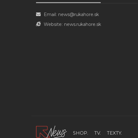
Email:
news@rukahore.sk
Website:
news.rukahore.sk
SHOP.
TV.
TEXTY.