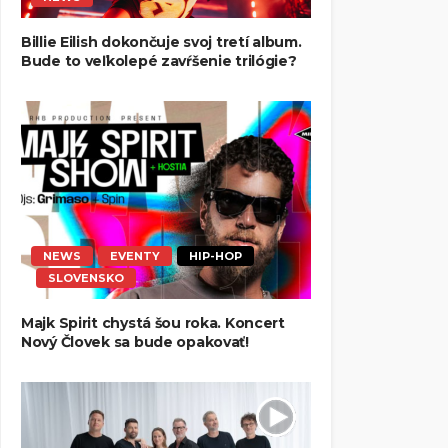
Billie Eilish dokončuje svoj tretí album.
Bude to veľkolepé zavŕšenie trilógie?
NEWS
EVENTY
HIP-HOP
SLOVENSKO
Majk Spirit chystá šou roka. Koncert
Nový Človek sa bude opakovať!