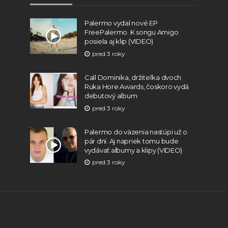
Palermo vydal nové EP
FreePalermo. K songu Amigo
posiela aj klip (VIDEO)
pred 3 roky
Call Dominika, držiteľka dvoch
Ruka Hore Awards, čoskoro vydá
debutový album
pred 3 roky
Palermo do väzenia nastúpi už o
pár dní. Aj napriek tomu bude
vydávať albumy a klipy (VIDEO)
pred 3 roky