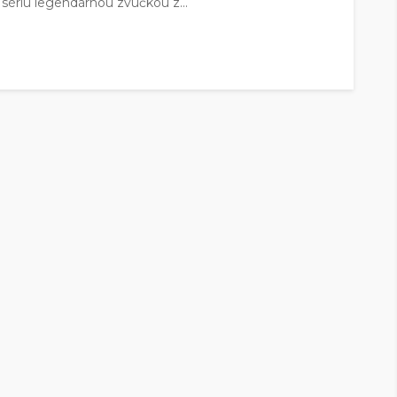
sériu legendárnou zvučkou z...