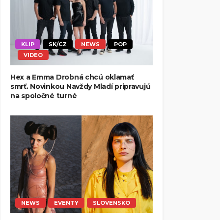
KLIP
SK/CZ
NEWS
POP
VIDEO
Hex a Emma Drobná chcú oklamať
smrť. Novinkou Navždy Mladí pripravujú
na spoločné turné
NEWS
EVENTY
SLOVENSKO