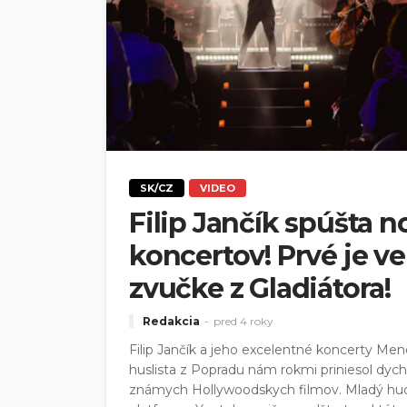
SK/CZ
VIDEO
Filip Jančík spúšta n
koncertov! Prvé je 
zvučke z Gladiátora!
Redakcia
pred 4 roky
Filip Jančík a jeho excelentné koncerty Men
huslista z Popradu nám rokmi priniesol dyc
známych Hollywoodskych filmov. Mladý hudo