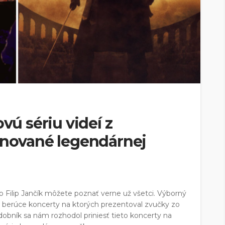
ovú sériu videí z
venované legendárnej
o Filip Jančík môžete poznať verne už všetci. Výborný
h berúce koncerty na ktorých prezentoval zvučky zo
bník sa nám rozhodol priniesť tieto koncerty na