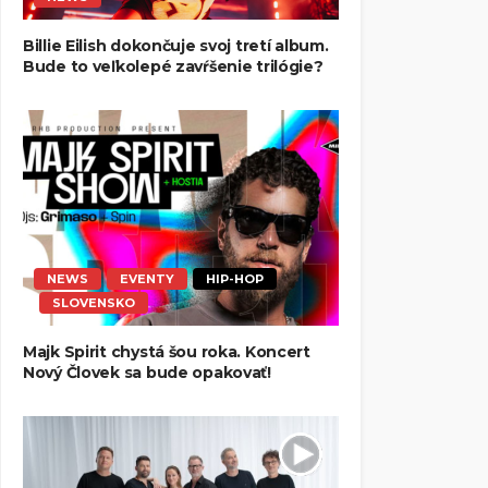
Billie Eilish dokončuje svoj tretí album.
Bude to veľkolepé zavŕšenie trilógie?
NEWS
EVENTY
HIP-HOP
SLOVENSKO
Majk Spirit chystá šou roka. Koncert
Nový Človek sa bude opakovať!