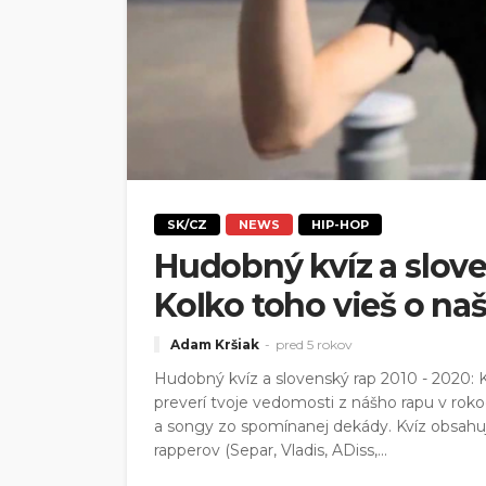
SK/CZ
NEWS
HIP-HOP
Hudobný kvíz a slove
Koľko toho vieš o na
Adam Kršiak
pred 5 rokov
Hudobný kvíz a slovenský rap 2010 - 2020: 
preverí tvoje vedomosti z nášho rapu v rok
a songy zo spomínanej dekády. Kvíz obsahu
rapperov (Separ, Vladis, ADiss,...