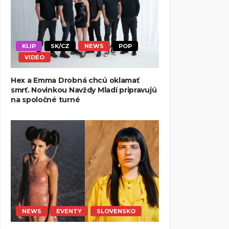
KLIP
SK/CZ
NEWS
POP
VIDEO
Hex a Emma Drobná chcú oklamať
smrť. Novinkou Navždy Mladí pripravujú
na spoločné turné
NEWS
EVENTY
SLOVENSKO