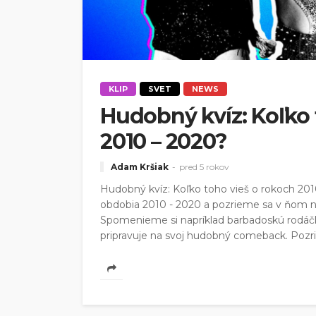
KLIP
SVET
NEWS
Hudobný kvíz: Koľko 
2010 – 2020?
Adam Kršiak
pred 5 rokov
Hudobný kvíz: Koľko toho vieš o rokoch 20
obdobia 2010 - 2020 a pozrieme sa v ňom na
Spomenieme si napríklad barbadoskú rodáčk
pripravuje na svoj hudobný comeback. Pozri