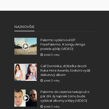
NAJNOVŠIE
Palermo vydal nové EP
FreePalermo. K songu Amigo
posiela aj klip (VIDEO)
pred 3 roky
Call Dominika, držiteľka dvoch
Ruka Hore Awards, čoskoro vydá
debutový album
pred 3 roky
Palermo do väzenia nastúpi už o
pár dní. Aj napriek tomu bude
vydávať albumy a klipy (VIDEO)
pred 3 roky