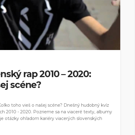
nský rap 2010 – 2020:
šej scéne?
Koľko toho vieš o našej scéne? Dnešný hudobný kvíz
och 2010 - 2020. Pozrieme sa na viaceré texty, albumy
je otázky ohľadom kariéry viacerých slovenských