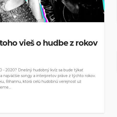
toho vieš o hudbe z rokov
10 - 2020? Dnešný hudobný kvíz sa bude týkať
 najväčšie songy a interpretov práve z týchto rokov.
u, Rihannu, ktorá celú hudobnú verejnosť už
eme...